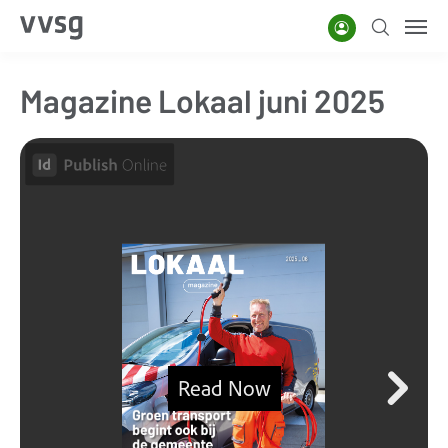
Overslaan
Account
Zoeken
Men
en
naar
Magazine Lokaal juni 2025
de
inhoud
gaan