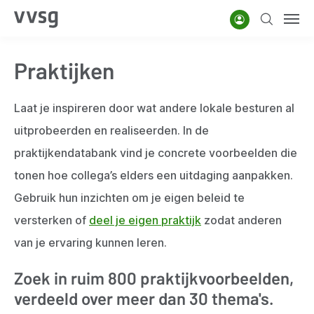
Overslaan
Account
Zoeken
Men
en
naar
Praktijken
de
inhoud
gaan
Laat je inspireren door wat andere lokale besturen al
uitprobeerden en realiseerden. In de
praktijkendatabank vind je concrete voorbeelden die
tonen hoe collega’s elders een uitdaging aanpakken.
Gebruik hun inzichten om je eigen beleid te
versterken of
deel je eigen praktijk
zodat anderen
van je ervaring kunnen leren.
Zoek in ruim 800 praktijkvoorbeelden,
verdeeld over meer dan 30 thema's.