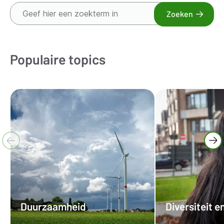
Zoek
Zoeken
op
trefwoord
Populaire topics
Duurzaamheid
Diversiteit e