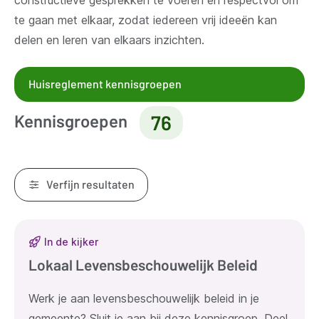
constructieve gesprekken te voeren en respectvol om
te gaan met elkaar, zodat iedereen vrij ideeën kan
delen en leren van elkaars inzichten.
Huisreglement kennisgroepen
Kennisgroepen
76
Verfijn resultaten
Resultaten
In de kijker
Lokaal Levensbeschouwelijk Beleid
Werk je aan levensbeschouwelijk beleid in je
gemeente? Sluit je aan bij deze kennisgroep. Deel