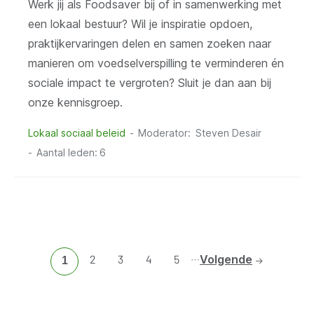
Werk jij als Foodsaver bij of in samenwerking met
een lokaal bestuur? Wil je inspiratie opdoen,
praktijkervaringen delen en samen zoeken naar
manieren om voedselverspilling te verminderen én
sociale impact te vergroten? Sluit je dan aan bij
onze kennisgroep.
Lokaal sociaal beleid
Moderator
Steven Desair
Aantal leden:
6
…
Ga
2
Ga
3
Ga
4
Ga
5
Volgende
Huidige
1
naar
naar
naar
naar
pagina
pagina
pagina
pagina
pagina
2
3
4
5