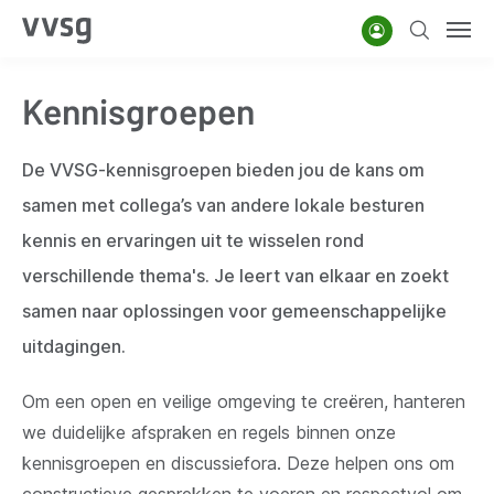
Overslaan
Account
Zoeken
Men
en
naar
Kennisgroepen
de
inhoud
gaan
De VVSG-kennisgroepen bieden jou de kans om
samen met collega’s van andere lokale besturen
kennis en ervaringen uit te wisselen rond
verschillende thema's. Je leert van elkaar en zoekt
samen naar oplossingen voor gemeenschappelijke
uitdagingen.
Om een open en veilige omgeving te creëren, hanteren
we duidelijke afspraken en regels binnen onze
kennisgroepen en discussiefora. Deze helpen ons om