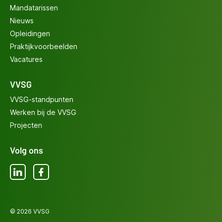
Mandatarissen
Nieuws
Opleidingen
Praktijkvoorbeelden
Vacatures
VVSG
VVSG-standpunten
Werken bij de VVSG
Projecten
Volg ons
LinkedIn
Facebook
© 2026 VVSG