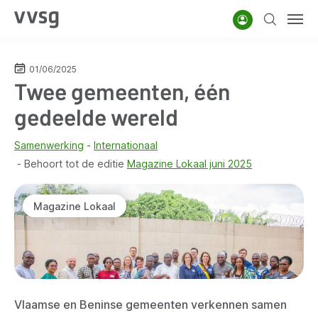
Overslaan
Account
Zoeken
Men
en
naar
de
01/06/2025
Twee gemeenten, één
inhoud
gaan
gedeelde wereld
Samenwerking
Internationaal
Behoort tot de editie
Magazine Lokaal juni 2025
Magazine Lokaal
Vlaamse en Beninse gemeenten verkennen samen