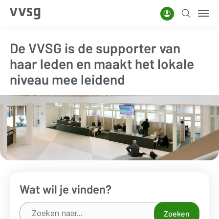
Overslaan
Account
Zoeken
Men
en
naar
De VVSG is de supporter van
de
haar leden en maakt het lokale
inhoud
gaan
niveau mee leidend
Wat wil je vinden?
Zoeken
Zoeken