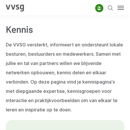
Overslaan
Account
Zoeken
Men
en
naar
Kennis
de
inhoud
gaan
De VVSG versterkt, informeert en ondersteunt lokale
besturen, bestuurders en medewerkers. Samen met
jullie en tal van partners willen we blijvende
netwerken opbouwen, kennis delen en elkaar
verbinden. Op deze pagina vind je kennispagina's
met diepgaande expertise, kennisgroepen voor
interactie en praktijkvoorbeelden om van elkaar te
leren en inspiratie op te doen.