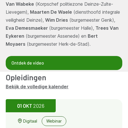
Van Wabeke
(Korpschef politiezone Deinze-Zulte-
Lievegem),
Maarten De Waele
(diensthoofd integrale
veiligheid Deinze),
Wim Dries
(burgemeester Genk),
Eva Demesmaeker
(burgemeester Halle),
Trees Van
Eykeren
(burgemeester Assenede) en
Bert
Moyaers
(burgemeester Herk-de-Stad).
Ontdek de video
Opleidingen
Bekijk de volledige kalender
01 OKT
2026
Digitaal
Webinar