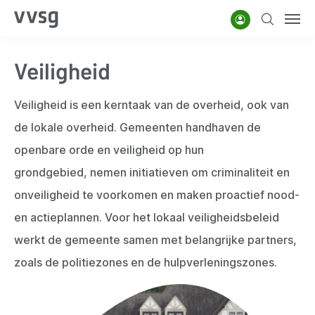
Overslaan
Account
Zoeken
Men
en
naar
Veiligheid
de
inhoud
Veiligheid is een kerntaak van de overheid, ook van
gaan
de lokale overheid. Gemeenten handhaven de
openbare orde en veiligheid op hun
grondgebied, nemen initiatieven om criminaliteit en
onveiligheid te voorkomen en maken proactief nood-
en actieplannen.
Voor het lokaal veiligheidsbeleid
werkt de gemeente samen met belangrijke partners,
zoals de politiezones en de hulpverleningszones.