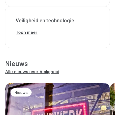
veiligheid
Veiligheid en technologie
Toon meer
over
Veiligheid
en
technologie
Nieuws
Alle nieuws over Veiligheid
Nieuws