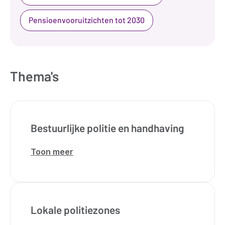
Pensioenvooruitzichten tot 2030
Thema's
Bestuurlijke politie en handhaving
Toon meer
over
Bestuurlijke
politie
en
handhaving
Lokale politiezones