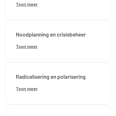
Toon meer
over
Lokale
politiezones
Noodplanning en crisisbeheer
Toon meer
over
Noodplanning
en
crisisbeheer
Radicalisering en polarisering
Toon meer
over
Radicalisering
en
polarisering