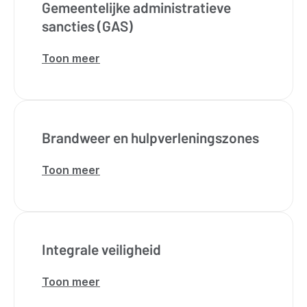
Gemeentelijke administratieve
sancties (GAS)
Toon meer
over
Gemeentelijke
administratieve
sancties
(GAS)
Brandweer en hulpverleningszones
Toon meer
over
Brandweer
en
hulpverleningszones
Integrale veiligheid
Toon meer
over
Integrale