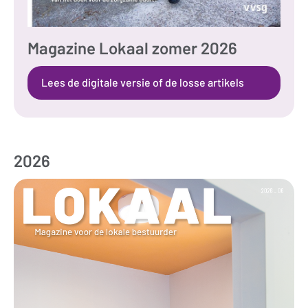
Magazine Lokaal zomer 2026
Lees de digitale versie of de losse artikels
2026
Ma
Lo
jun
20