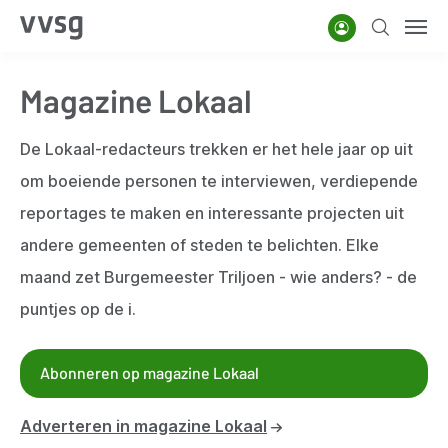
Overslaan
Account
Zoeken
Men
en
naar
Magazine Lokaal
de
inhoud
De Lokaal-redacteurs trekken er het hele jaar op uit
gaan
om boeiende personen te interviewen, verdiepende
reportages te maken en interessante projecten uit
andere gemeenten of steden te belichten. Elke
maand zet Burgemeester Triljoen - wie anders? - de
puntjes op de i.
Abonneren op magazine Lokaal
Adverteren in magazine Lokaal