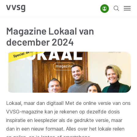
Overslaan
Account
Zoeken
Men
en
naar
Magazine Lokaal van
de
inhoud
december 2024
gaan
Lokaal, maar dan digitaal! Met de online versie van ons
VVSG-magazine kan je rekenen op dezelfde dosis
inspiratie en leesplezier als de gedrukte versie, maar
dan in een nieuw formaat. Alles over het lokale reilen