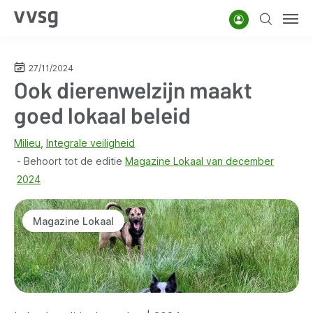
Overslaan
Account
Zoeken
Men
en
naar
de
27/11/2024
Ook dierenwelzijn maakt
inhoud
gaan
goed lokaal beleid
Milieu
Integrale veiligheid
Behoort tot de editie
Magazine Lokaal van december
2024
Magazine Lokaal