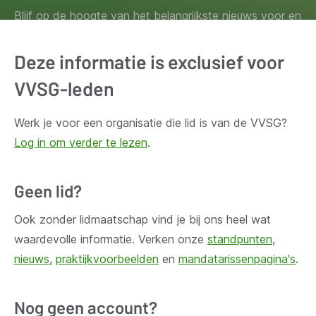
Blijf op de hoogte van het belangrijkste nieuws voor en
door lokale besturen. Schrijf je in voor onze
nieuwsbrief.
Deze informatie is exclusief voor
VVSG-leden
Inschrijven
Werk je voor een organisatie die lid is van de VVSG?
Log in om verder te lezen
.
Geen lid?
Huis Madou
Bischoffsheimlaan 1-8,
Ook zonder lidmaatschap vind je bij ons heel wat
1000 Brussel
waardevolle informatie. Verken onze
standpunten
,
nieuws
,
praktijkvoorbeelden
en
mandatarissenpagina's
.
Vragen?
Nog geen account?