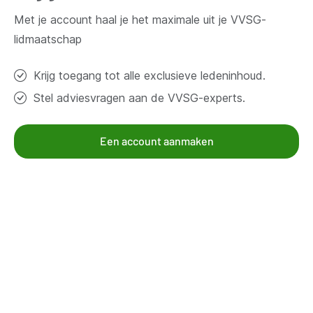
Contacteer ons
Met je account haal je het maximale uit je VVSG-
lidmaatschap
Thema's
Krijg toegang tot alle exclusieve ledeninhoud.
Bestuur en organisatie
Stel adviesvragen aan de VVSG-experts.
Klimaat en duurzaamheid
Omgeving
Samenleven en beleven
Een account aanmaken
Veiligheid
Werk en economie
Zorg, gezin en welzijn
Aanbod voor leden
Kennisgroepen
Kennispagina's
Mandatarissen
Nieuws