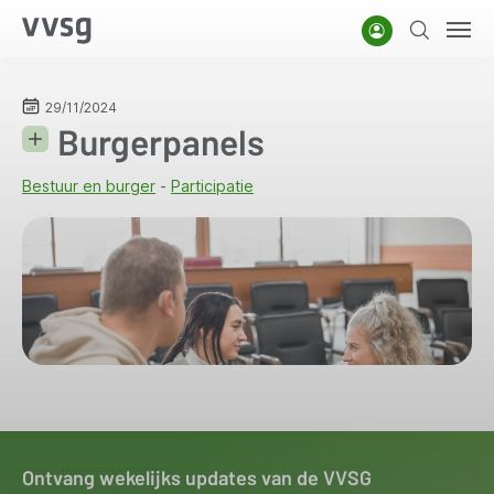
Overslaan
Account
Zoeken
Men
en
naar
de
29/11/2024
Burgerpanels
inhoud
gaan
Bestuur en burger
Participatie
Ontvang wekelijks updates van de VVSG