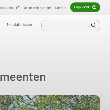
Mijn VVSG
iteia Lokaal
(opent
Veelgestelde vragen
Contact
nieuw
venster)
Zoek
Mandatarissen
in
Toepass
VVSG
gemeenten