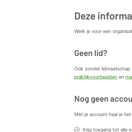
Deze informa
Ontvang wekelijks updates van de VVSG
Werk je voor een organisat
Blijf op de hoogte van het belangrijkste nieuws voor en 
Geen lid?
Inschrijven
Ook zonder lidmaatschap v
praktijkvoorbeelden
en
ma
Thema's
Nog geen accou
Bestuur en
Met je account haal je he
Klimaat e
Huis Madou
Bischoffsheimlaan 1-8,
Omgeving
Krijg toegang tot alle 