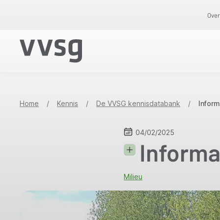
Overslaan
Over
en
naar
de
inhoud
gaan
Home
/
Kennis
/
De VVSG kennisdatabank
/
Infor
04/02/2025
Informa
Milieu