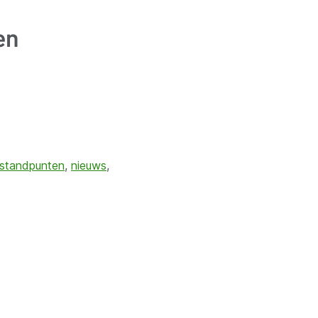
en
standpunten
,
nieuws
,
VVSG
VVSG-standpunten
Werken bij de VVSG
Projecten