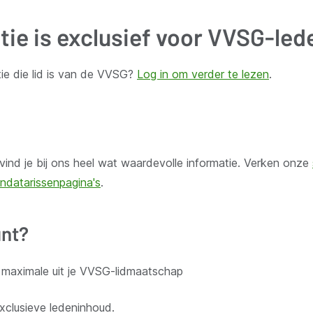
tie is exclusief voor VVSG-led
ie die lid is van de VVSG?
Log in om verder te lezen
.
door lokale besturen. Schrijf je in voor onze nieuwsbrief.
ind je bij ons heel wat waardevolle informatie. Verken onze
ndatarissenpagina's
.
Aanbod voor leden
nt?
 organisatie
Kennisgroepen
t maximale uit je VVSG-lidmaatschap
n duurzaamheid
Kennispagina's
Mandatarissen
exclusieve ledeninhoud.