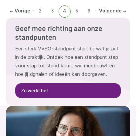
…
…
Vorige
Ga
2
Ga
3
Ga
5
Ga
6
Volgende
Huidige
4
naar
naar
naar
naar
pagina
pagina
pagina
pagina
pagina
Geef mee richting aan onze
2
3
5
6
standpunten
Een sterk VVSG-standpunt start bij wat jij ziet
in de praktijk. Ontdek hoe een standpunt stap
voor stap tot stand komt, wie meebouwt en
hoe jij signalen of ideeën kan doorgeven.
Zo werkt het