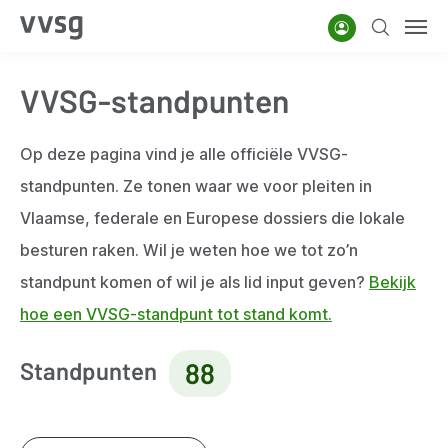
Overslaan
Account
Zoeken
Men
en
naar
VVSG-standpunten
de
inhoud
gaan
Op deze pagina vind je alle officiële VVSG-
standpunten. Ze tonen waar we voor pleiten in
Vlaamse, federale en Europese dossiers die lokale
besturen raken. Wil je weten hoe we tot zo’n
standpunt komen of wil je als lid input geven?
Bekijk
hoe een VVSG-standpunt tot stand komt.
Standpunten
88