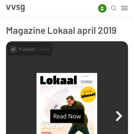
Overslaan
Account
Zoeken
Men
en
naar
Magazine Lokaal april 2019
de
inhoud
gaan