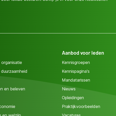
Aanbod voor leden
 organisatie
Kennisgroepen
n duurzaamheid
Kennispagina's
Mandatarissen
n en beleven
Nieuws
Opleidingen
conomie
Praktijkvoorbeelden
n en welzijn
Vacatures