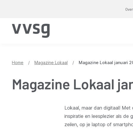
Overslaan
Over
en
naar
de
inhoud
gaan
Home
/
Magazine Lokaal
/
Magazine Lokaal januari 
Magazine Lokaal ja
Lokaal, maar dan digitaal! Met
inspiratie en leesplezier als de
zeilen, op je laptop of smartph