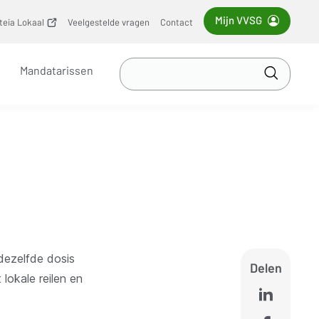
Mijn VVSG
iteia Lokaal
(opent
Veelgestelde vragen
Contact
nieuw
venster)
Zoek
Mandatarissen
in
Toepass
VVSG
dezelfde dosis
Delen
 lokale reilen en