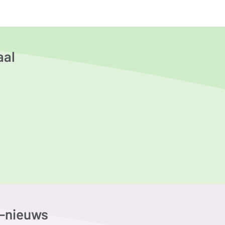
aal
G-nieuws