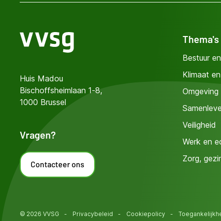
Thema's
Bestuur en
Klimaat e
Huis Madou
Bischoffsheimlaan 1-8,
Omgeving
1000 Brussel
Samenleve
Veiligheid
Vragen?
Werk en e
Zorg, gezi
Contacteer ons
© 2026 VVSG
-
Privacybeleid
-
Cookiepolicy
-
Toegankelijkh