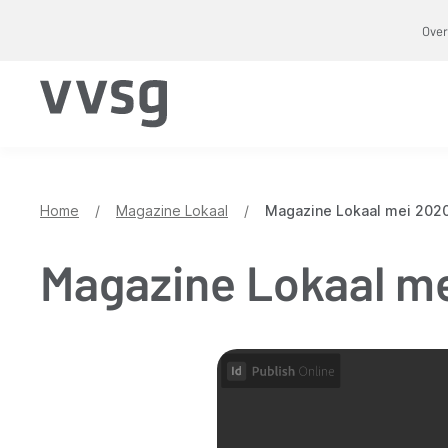
Overslaan
Over
en
naar
de
inhoud
gaan
Home
/
Magazine Lokaal
/
Magazine Lokaal mei 202
Magazine Lokaal m