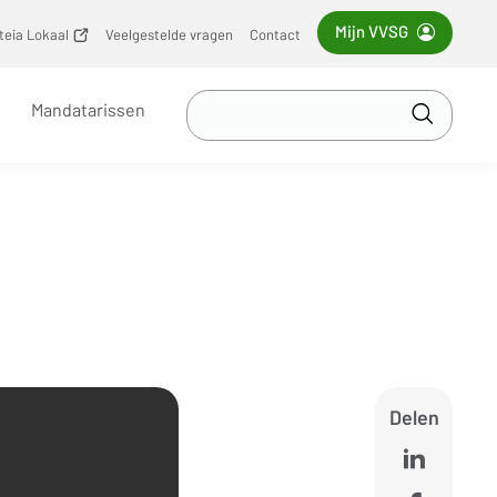
Mijn VVSG
iteia Lokaal
(opent
Veelgestelde vragen
Contact
nieuw
venster)
Zoek
Mandatarissen
in
Toepass
VVSG
Delen