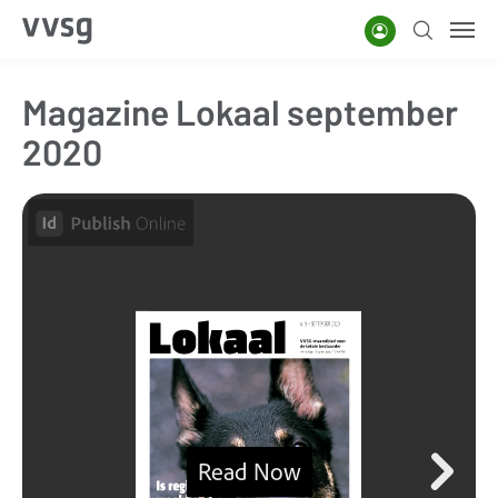
Overslaan
Account
Zoeken
Men
en
naar
Magazine Lokaal september
de
inhoud
2020
gaan