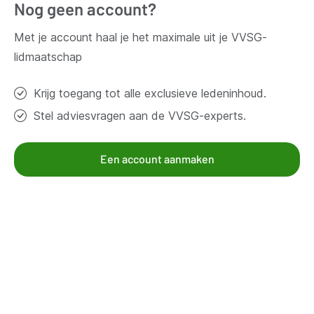
Nog geen account?
Vragen?
Met je account haal je het maximale uit je VVSG-
lidmaatschap
Contacteer ons
Krijg toegang tot alle exclusieve ledeninhoud.
Stel adviesvragen aan de VVSG-experts.
Thema's
Bestuur en organisatie
Een account aanmaken
Klimaat en duurzaamheid
Omgeving
Samenleven en beleven
Veiligheid
Werk en economie
Zorg, gezin en welzijn
Aanbod voor leden