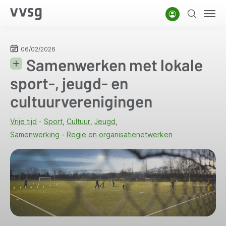
Overslaan
Account
Zoeken
Men
en
naar
de
06/02/2026
Samenwerken met lokale
inhoud
gaan
sport-, jeugd- en
cultuurverenigingen
Vrije tijd
Sport
Cultuur
Jeugd
Samenwerking
Regie en organisatienetwerken