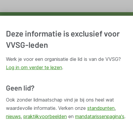
Ontvang wekelijks updates van de VVSG
Deze informatie is exclusief voor
Blijf op de hoogte van het belangrijkste nieuws voor en
VVSG-leden
door lokale besturen. Schrijf je in voor onze
nieuwsbrief.
Werk je voor een organisatie die lid is van de VVSG?
Log in om verder te lezen
.
Inschrijven
Geen lid?
Ook zonder lidmaatschap vind je bij ons heel wat
waardevolle informatie. Verken onze
standpunten
,
Huis Madou
nieuws
,
praktijkvoorbeelden
en
mandatarissenpagina's
.
Bischoffsheimlaan 1-8,
1000 Brussel