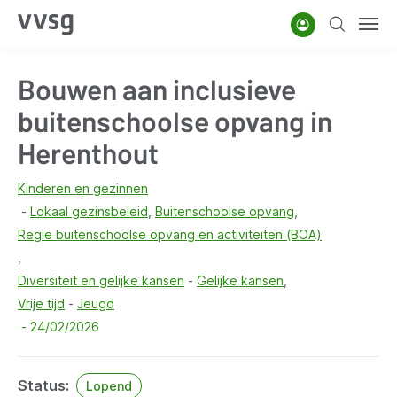
Overslaan
Account
Zoeken
Men
en
naar
Bouwen aan inclusieve
de
inhoud
buitenschoolse opvang in
gaan
Herenthout
Kinderen en gezinnen
Lokaal gezinsbeleid
Buitenschoolse opvang
Regie buitenschoolse opvang en activiteiten (BOA)
Diversiteit en gelijke kansen
Gelijke kansen
Vrije tijd
Jeugd
24/02/2026
Status
Lopend