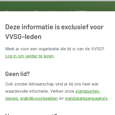
Ontvang wekelijks updates van de VVSG
Blijf op de hoogte van het belangrijkste nieuws voor en
Deze informatie is exclusief voor
door lokale besturen. Schrijf je in voor onze
VVSG-leden
nieuwsbrief.
Werk je voor een organisatie die lid is van de VVSG?
Inschrijven
Log in om verder te lezen
.
Geen lid?
Ook zonder lidmaatschap vind je bij ons heel wat
Huis Madou
waardevolle informatie. Verken onze
standpunten
,
Bischoffsheimlaan 1-8,
nieuws
,
praktijkvoorbeelden
en
mandatarissenpagina's
.
1000 Brussel