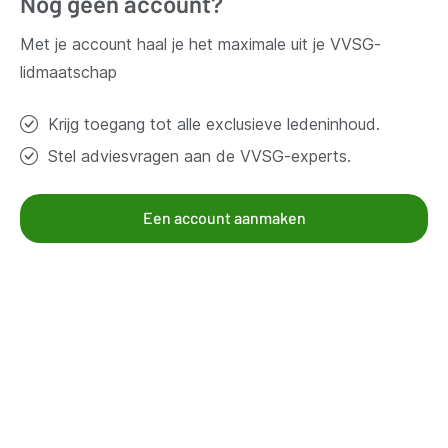
Nog geen account?
Vragen?
Met je account haal je het maximale uit je VVSG-
Contacteer ons
lidmaatschap
Krijg toegang tot alle exclusieve ledeninhoud.
Thema's
Stel adviesvragen aan de VVSG-experts.
Bestuur en organisatie
Klimaat en duurzaamheid
Een account aanmaken
Omgeving
Samenleven en beleven
Veiligheid
Werk en economie
Zorg, gezin en welzijn
Aanbod voor leden
Kennisgroepen
Kennispagina's