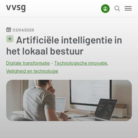
Overslaan
Account
Zoeken
Men
en
naar
de
03/04/2026
Artificiële intelligentie in
inhoud
gaan
het lokaal bestuur
Digitale transformatie
Technologische innovatie
Veiligheid en technologie