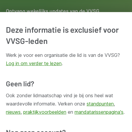
Ontvang wekelijks updates van de VVSG
Blijf op de hoogte van het belangrijkste nieuws voor en
Deze informatie is exclusief voor
door lokale besturen. Schrijf je in voor onze
nieuwsbrief.
VVSG-leden
Werk je voor een organisatie die lid is van de VVSG?
Inschrijven
Log in om verder te lezen
.
Geen lid?
Ook zonder lidmaatschap vind je bij ons heel wat
Huis Madou
waardevolle informatie. Verken onze
standpunten
,
Bischoffsheimlaan 1-8,
nieuws
,
praktijkvoorbeelden
en
mandatarissenpagina's
.
1000 Brussel