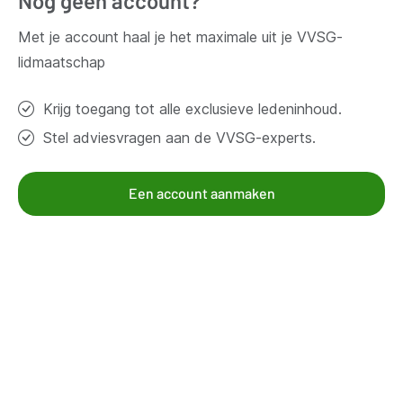
Nog geen account?
Vragen?
Met je account haal je het maximale uit je VVSG-
Contacteer ons
lidmaatschap
Krijg toegang tot alle exclusieve ledeninhoud.
Thema's
Stel adviesvragen aan de VVSG-experts.
Bestuur en organisatie
Klimaat en duurzaamheid
Een account aanmaken
Omgeving
Samenleven en beleven
Veiligheid
Werk en economie
Zorg, gezin en welzijn
Aanbod voor leden
Kennisgroepen
Kennispagina's