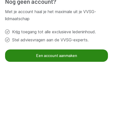
Nog geen account?
Vragen?
Met je account haal je het maximale uit je VVSG-
lidmaatschap
Contacteer ons
Krijg toegang tot alle exclusieve ledeninhoud.
Thema's
Stel adviesvragen aan de VVSG-experts.
Bestuur en organisatie
Klimaat en duurzaamheid
Een account aanmaken
Omgeving
Samenleven en beleven
Veiligheid
Werk en economie
Zorg, gezin en welzijn
Aanbod voor leden
Kennisgroepen