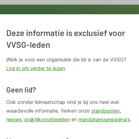
Ontvang wekelijks updates van de VVSG
Blijf op de hoogte van het belangrijkste nieuws voor en
Deze informatie is exclusief voor
door lokale besturen. Schrijf je in voor onze
VVSG-leden
nieuwsbrief.
Werk je voor een organisatie die lid is van de VVSG?
Inschrijven
Log in om verder te lezen
.
Geen lid?
Ook zonder lidmaatschap vind je bij ons heel wat
Huis Madou
waardevolle informatie. Verken onze
standpunten
,
Bischoffsheimlaan 1-8,
nieuws
,
praktijkvoorbeelden
en
mandatarissenpagina's
.
1000 Brussel