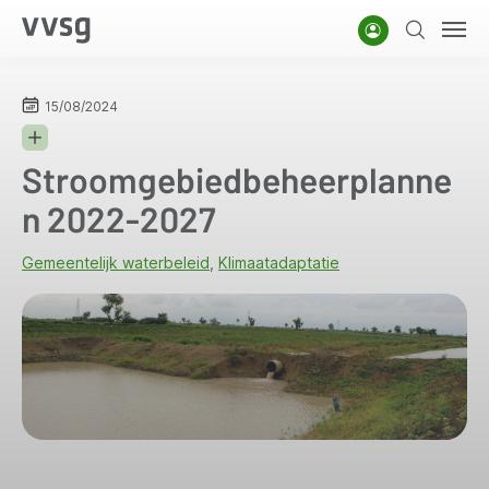
Overslaan
Account
Zoeken
Men
en
naar
de
15/08/2024
inhoud
gaan
Stroomgebiedbeheerplanne
n 2022-2027
Gemeentelijk waterbeleid
Klimaatadaptatie