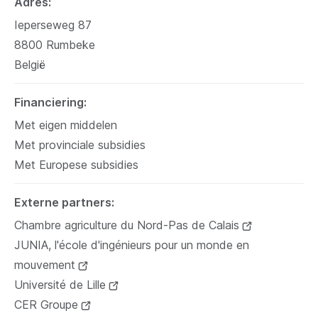
Adres
Ieperseweg 87
8800
Rumbeke
België
Financiering
Met eigen middelen
Met provinciale subsidies
Met Europese subsidies
Externe partners
Chambre agriculture du Nord-Pas de Calais
(opent
JUNIA, l'école d'ingénieurs pour un monde en
nieuw
mouvement
(opent
venster)
Université de Lille
nieuw
(opent
CER Groupe
venster)
(opent
nieuw