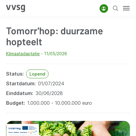
Overslaan
Account
Zoeken
Men
en
naar
Tomorr'hop: duurzame
de
inhoud
hopteelt
gaan
Klimaatadaptatie
11/05/2026
Status
Lopend
Startdatum
01/07/2024
Einddatum
30/06/2028
Budget
1.000.000 - 10.000.000 euro