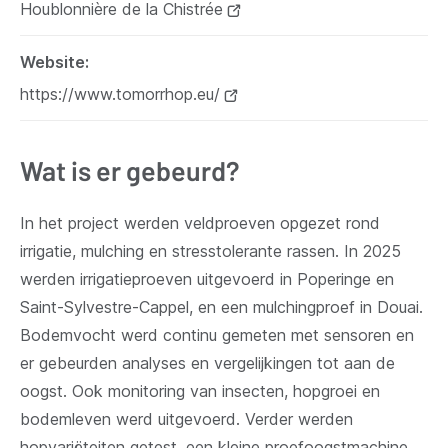
Houblonnière de la Chistrée
nieuw
venster)
(opent
venster)
nieuw
Website
venster)
https://www.tomorrhop.eu/
(opent
nieuw
venster)
Wat is er gebeurd?
In het project werden veldproeven opgezet rond
irrigatie, mulching en stress­tolerante rassen. In 2025
werden irrigatieproeven uitgevoerd in Poperinge en
Saint-Sylvestre-Cappel, en een mulchingproef in Douai.
Bodemvocht werd continu gemeten met sensoren en
er gebeurden analyses en vergelijkingen tot aan de
oogst. Ook monitoring van insecten, hopgroei en
bodemleven werd uitgevoerd. Verder werden
hopvariëteiten getest, een kleine proefoogstmachine