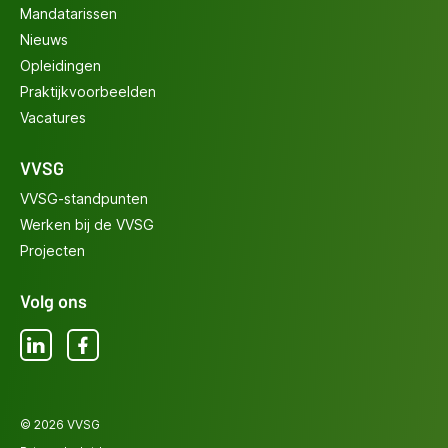
Mandatarissen
Nieuws
Opleidingen
Praktijkvoorbeelden
Vacatures
VVSG
VVSG-standpunten
Werken bij de VVSG
Projecten
Volg ons
LinkedIn
Facebook
© 2026 VVSG