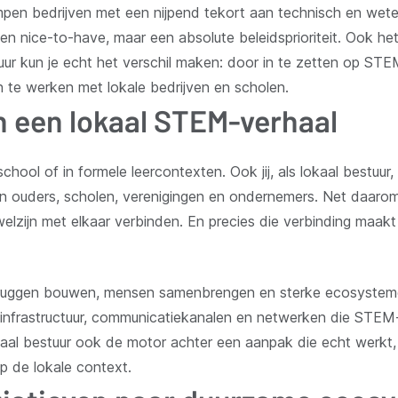
ampen bedrijven met een nijpend tekort aan technisch en wet
en nice-to-have, maar een absolute beleidsprioriteit. Ook h
tuur kun je echt het verschil maken: door in te zetten op STE
te werken met lokale bedrijven en scholen.
n een lokaal STEM-verhaal
chool of in formele leercontexten. Ook jij, als lokaal bestuur, 
hun ouders, scholen, verenigingen en ondernemers. Net daarom
n welzijn met elkaar verbinden. En precies die verbinding maa
e bruggen bouwen, mensen samenbrengen en sterke ecosystem
infrastructuur, communicatiekanalen en netwerken die STEM-i
kaal bestuur ook de motor achter een aanpak die echt werk
 de lokale context.