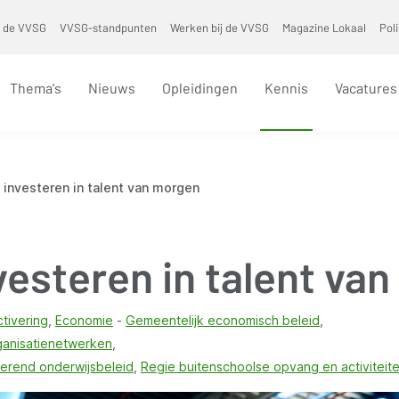
 de VVSG
VVSG-standpunten
Werken bij de VVSG
Magazine Lokaal
Pol
Thema's
Nieuws
Opleidingen
Kennis
Vacatures
investeren in talent van morgen
vesteren in talent va
tivering
Economie
Gemeentelijk economisch beleid
ganisatienetwerken
kerend onderwijsbeleid
Regie buitenschoolse opvang en activiteit