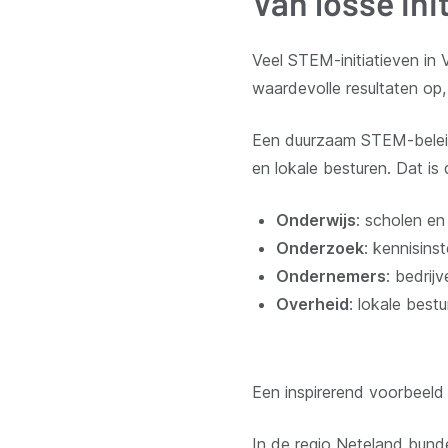
Van losse in
Veel STEM-initiatieven in 
waardevolle resultaten op,
Een duurzaam STEM-beleid 
en lokale besturen. Dat is
Onderwijs
: scholen e
Onderzoek
: kennisin
Ondernemers
: bedrij
Overheid
: lokale best
Een inspirerend voorbeeld
In de regio Neteland bund