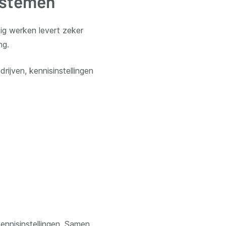
systemen
tig werken levert zeker
ng.
ijven, kennisinstellingen
(opent
nieuw
ennisinstellingen. Samen
venster)