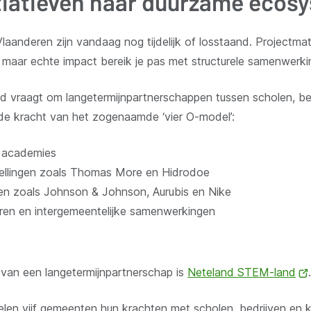
itiatieven naar duurzame eco
Vlaanderen zijn vandaag nog tijdelijk of losstaand. Projectma
 maar echte impact bereik je pas met structurele samenwerki
vraagt om langetermijnpartnerschappen tussen scholen, bedr
 de kracht van het zogenaamde ‘vier O-model’:
n academies
stellingen zoals Thomas More en Hidrodoe
ven zoals Johnson & Johnson, Aurubis en Nike
uren en intergemeentelijke samenwerkingen
 van een langetermijnpartnerschap is
Neteland STEM-land
.
elen vijf gemeenten hun krachten met scholen, bedrijven en k