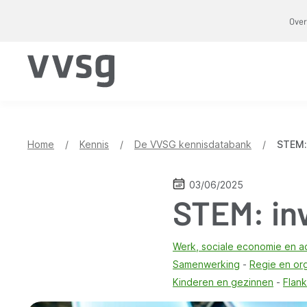
Overslaan
Over
en
naar
de
inhoud
gaan
Home
/
Kennis
/
De VVSG kennisdatabank
/
STEM: 
03/06/2025
STEM: in
Werk, sociale economie en ac
Samenwerking
Regie en or
Kinderen en gezinnen
Flan