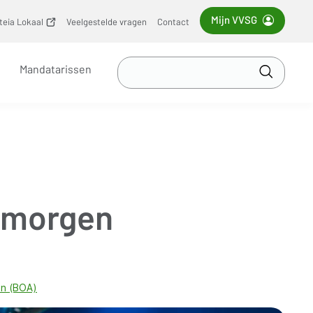
Mijn VVSG
iteia Lokaal
(opent
Veelgestelde vragen
Contact
nieuw
venster)
Zoek
Mandatarissen
in
Toepass
VVSG
n morgen
en (BOA)