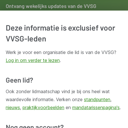
Ontvang wekelijks updates van de VVSG
Blijf op de hoogte van het belangrijkste nieuws voor en
door lokale besturen. Schrijf je in voor onze
Deze informatie is exclusief voor
nieuwsbrief.
VVSG-leden
Inschrijven
Werk je voor een organisatie die lid is van de VVSG?
Log in om verder te lezen
.
Geen lid?
Ook zonder lidmaatschap vind je bij ons heel wat
Huis Madou
Bischoffsheimlaan 1-8,
waardevolle informatie. Verken onze
standpunten
,
1000 Brussel
nieuws
,
praktijkvoorbeelden
en
mandatarissenpagina's
.
Vragen?
Nog geen account?