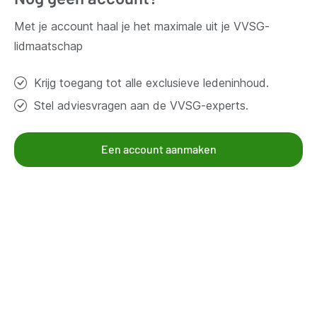
Met je account haal je het maximale uit je VVSG-
Contacteer ons
lidmaatschap
Krijg toegang tot alle exclusieve ledeninhoud.
Thema's
Stel adviesvragen aan de VVSG-experts.
Bestuur en organisatie
Klimaat en duurzaamheid
Omgeving
Een account aanmaken
Samenleven en beleven
Veiligheid
Werk en economie
Zorg, gezin en welzijn
Aanbod voor leden
Kennisgroepen
Kennispagina's
Mandatarissen