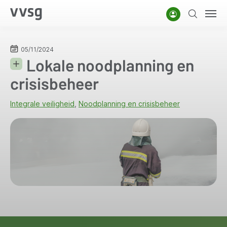
Overslaan
Account
Zoeken
Men
en
naar
de
05/11/2024
Lokale noodplanning en
inhoud
gaan
crisisbeheer
Integrale veiligheid
Noodplanning en crisisbeheer