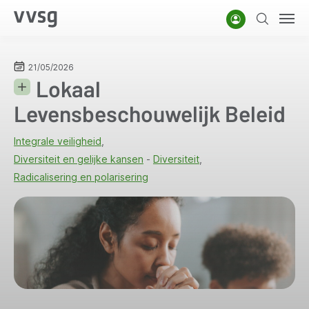
Overslaan
Account
Zoeken
Men
en
naar
de
21/05/2026
Lokaal
inhoud
gaan
Levensbeschouwelijk Beleid
Integrale veiligheid
Diversiteit en gelijke kansen
Diversiteit
Radicalisering en polarisering