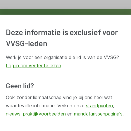
Ontvang wekelijks updates van de VVSG
Deze informatie is exclusief voor
Blijf op de hoogte van het belangrijkste nieuws voor en
door lokale besturen. Schrijf je in voor onze
VVSG-leden
nieuwsbrief.
Werk je voor een organisatie die lid is van de VVSG?
Log in om verder te lezen
.
Inschrijven
Geen lid?
Ook zonder lidmaatschap vind je bij ons heel wat
waardevolle informatie. Verken onze
standpunten
,
Huis Madou
nieuws
,
praktijkvoorbeelden
en
mandatarissenpagina's
.
Bischoffsheimlaan 1-8,
1000 Brussel