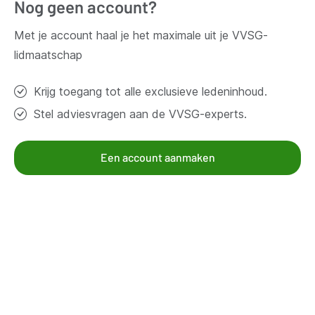
Nog geen account?
Vragen?
Met je account haal je het maximale uit je VVSG-
lidmaatschap
Contacteer ons
Krijg toegang tot alle exclusieve ledeninhoud.
Stel adviesvragen aan de VVSG-experts.
Thema's
Bestuur en organisatie
Een account aanmaken
Klimaat en duurzaamheid
Omgeving
Samenleven en beleven
Veiligheid
Werk en economie
Zorg, gezin en welzijn
Aanbod voor leden
Kennisgroepen