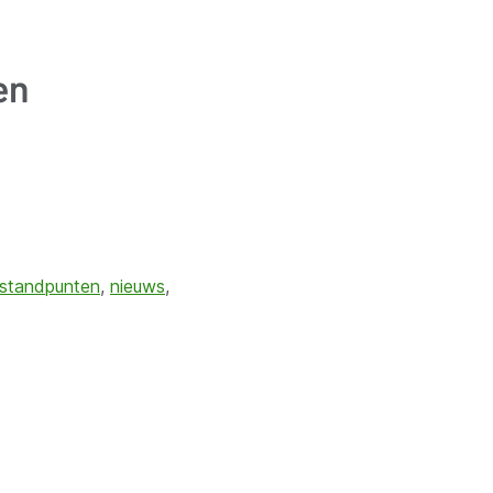
en
standpunten
,
nieuws
,
VVSG
VVSG-standpunten