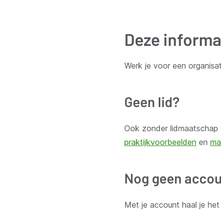
Deze informa
Werk je voor een organisat
Ontvang wekelijks updates van de VVSG
Blijf op de hoogte van het belangrijkste nieuws voor en 
Geen lid?
Inschrijven
Ook zonder lidmaatschap v
praktijkvoorbeelden
en
ma
Nog geen accou
Thema's
Met je account haal je he
Bestuur en