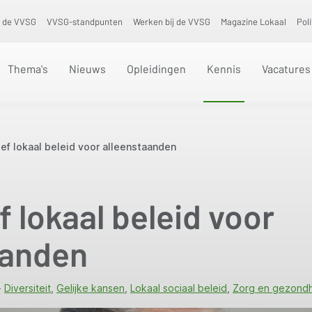
 de VVSG
VVSG-standpunten
Werken bij de VVSG
Magazine Lokaal
Pol
Thema's
Nieuws
Opleidingen
Kennis
Vacatures
ief lokaal beleid voor alleenstaanden
f lokaal beleid voor
aanden
Diversiteit
Gelijke kansen
Lokaal sociaal beleid
Zorg en gezond