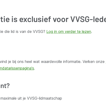
tie is exclusief voor VVSG-led
ie die lid is van de VVSG?
Log in om verder te lezen
.
door lokale besturen. Schrijf je in voor onze nieuwsbrief.
ind je bij ons heel wat waardevolle informatie. Verken onze
ndatarissenpagina's
.
nt?
Aanbod voor leden
t maximale uit je VVSG-lidmaatschap
 organisatie
Kennisgroepen