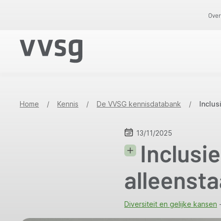
Overslaan
Over
en
naar
de
inhoud
gaan
Home
/
Kennis
/
De VVSG kennisdatabank
/
Inclus
13/11/2025
Inclusie
alleenst
Diversiteit en gelijke kansen