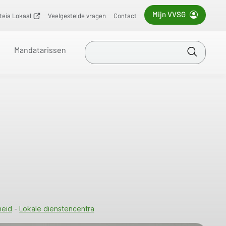
Mijn VVSG
iteia Lokaal
(opent
Veelgestelde vragen
Contact
nieuw
venster)
Zoek
Mandatarissen
in
Toepass
VVSG
heid
Lokale dienstencentra