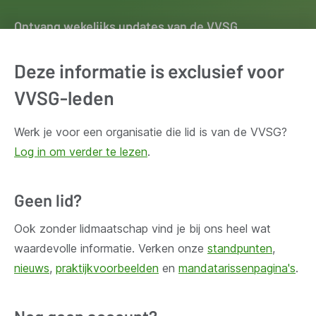
Ontvang wekelijks updates van de VVSG
Blijf op de hoogte van het belangrijkste nieuws voor en
Deze informatie is exclusief voor
door lokale besturen. Schrijf je in voor onze
nieuwsbrief.
VVSG-leden
Werk je voor een organisatie die lid is van de VVSG?
Inschrijven
Log in om verder te lezen
.
Geen lid?
Ook zonder lidmaatschap vind je bij ons heel wat
Huis Madou
waardevolle informatie. Verken onze
standpunten
,
Bischoffsheimlaan 1-8,
nieuws
,
praktijkvoorbeelden
en
mandatarissenpagina's
.
1000 Brussel