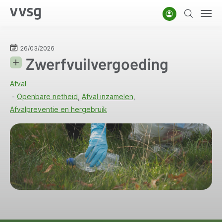
Overslaan
Account
Zoeken
Men
en
naar
de
26/03/2026
Zwerfvuilvergoeding
inhoud
gaan
Afval
Openbare netheid
Afval inzamelen
Afvalpreventie en hergebruik