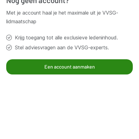
Nog geen account?
Vragen?
Met je account haal je het maximale uit je VVSG-
Contacteer ons
lidmaatschap
Krijg toegang tot alle exclusieve ledeninhoud.
Thema's
Stel adviesvragen aan de VVSG-experts.
Bestuur en organisatie
Klimaat en duurzaamheid
Een account aanmaken
Omgeving
Samenleven en beleven
Veiligheid
Werk en economie
Zorg, gezin en welzijn
Aanbod voor leden
Kennisgroepen
Kennispagina's