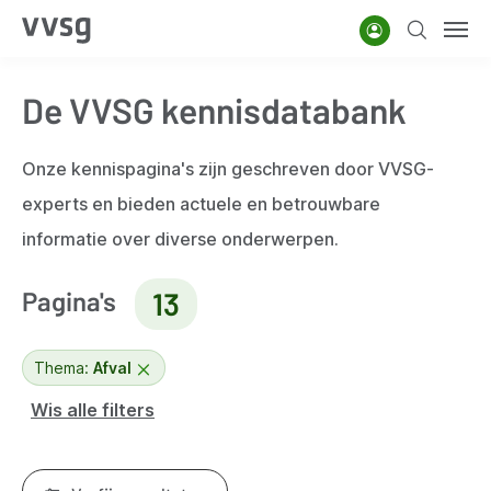
Overslaan
Account
Zoeken
Men
en
naar
De VVSG kennisdatabank
de
inhoud
gaan
Onze kennispagina's zijn geschreven door VVSG-
experts en bieden actuele en betrouwbare
informatie over diverse onderwerpen.
Pagina's
13
Thema:
Afval
Wis alle filters