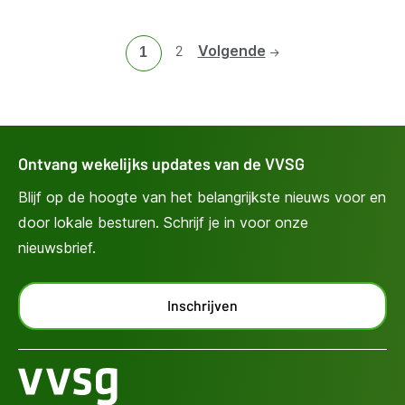
Ga
2
Volgende
Huidige
1
naar
pagina
pagina
2
Ontvang wekelijks updates van de VVSG
Blijf op de hoogte van het belangrijkste nieuws voor en
door lokale besturen. Schrijf je in voor onze
nieuwsbrief.
Inschrijven