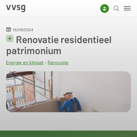
Overslaan
Account
Zoeken
Men
en
naar
de
16/08/2024
Renovatie residentieel
inhoud
gaan
patrimonium
Energie en klimaat
Renovatie