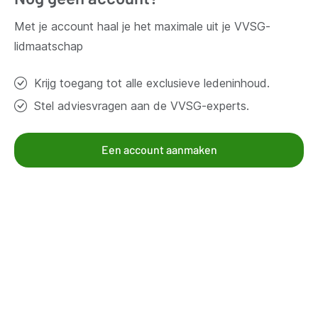
Met je account haal je het maximale uit je VVSG-
Contacteer ons
lidmaatschap
Krijg toegang tot alle exclusieve ledeninhoud.
Thema's
Stel adviesvragen aan de VVSG-experts.
Bestuur en organisatie
Klimaat en duurzaamheid
Omgeving
Een account aanmaken
Samenleven en beleven
Veiligheid
Werk en economie
Zorg, gezin en welzijn
Aanbod voor leden
Kennisgroepen
Kennispagina's
Mandatarissen