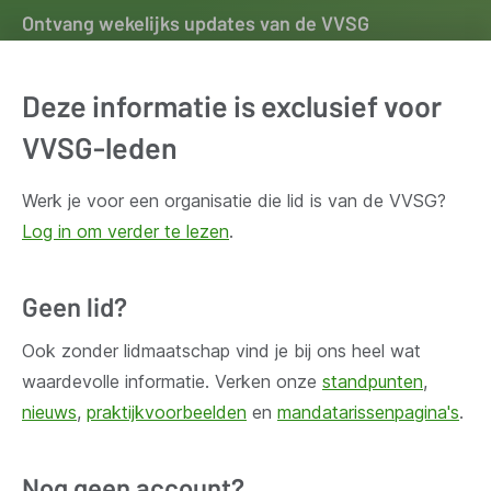
Ontvang wekelijks updates van de VVSG
Blijf op de hoogte van het belangrijkste nieuws voor en
door lokale besturen. Schrijf je in voor onze
Deze informatie is exclusief voor
nieuwsbrief.
VVSG-leden
Inschrijven
Werk je voor een organisatie die lid is van de VVSG?
Log in om verder te lezen
.
Geen lid?
Ook zonder lidmaatschap vind je bij ons heel wat
Huis Madou
Bischoffsheimlaan 1-8,
waardevolle informatie. Verken onze
standpunten
,
1000 Brussel
nieuws
,
praktijkvoorbeelden
en
mandatarissenpagina's
.
Vragen?
Nog geen account?