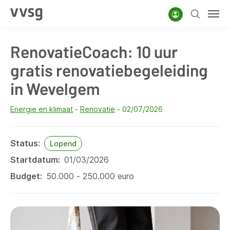
Overslaan
Account
Zoeken
Men
en
naar
RenovatieCoach: 10 uur
de
inhoud
gratis renovatiebegeleiding
gaan
in Wevelgem
Energie en klimaat
Renovatie
02/07/2026
Status
Lopend
Startdatum
01/03/2026
Budget
50.000 - 250.000 euro