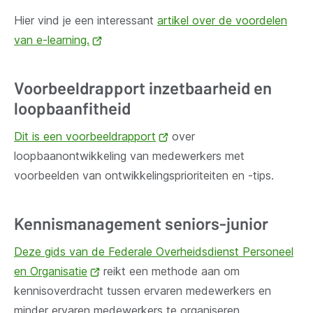
Hier vind je een interessant
artikel over de voordelen
van e-learning.
(opent
nieuw
venster)
Voorbeeldrapport inzetbaarheid en
loopbaanfitheid
Dit is een voorbeeldrapport
(opent
over
loopbaanontwikkeling van medewerkers met
nieuw
voorbeelden van ontwikkelingsprioriteiten en -tips.
venster)
Kennismanagement seniors-junior
Deze gids van de Federale Overheidsdienst Personeel
en Organisatie
(opent
reikt een methode aan om
kennisoverdracht tussen ervaren medewerkers en
nieuw
minder ervaren medewerkers te organiseren.
venster)