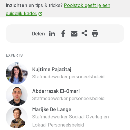
inzichten
nieuw
en tips & tricks?
Poolstok geeft je een
duidelijk kader.
venster)
(opent
nieuw
venster)
Delen
EXPERTS
Kujtime
Pajazitaj
Stafmedewerker personeelsbeleid
Abderrazak
El-Omari
Stafmedewerker personeelsbeleid
Marijke
De Lange
Stafmedewerker Sociaal Overleg en
Lokaal Personeelsbeleid