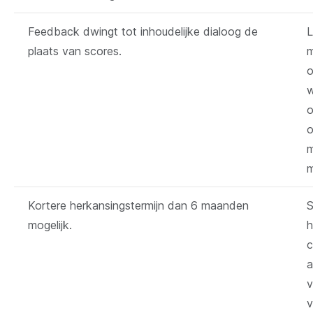
Feedback dwingt tot inhoudelijke dialoog de
L
plaats van scores.
m
o
w
o
o
m
m
Kortere herkansingstermijn dan 6 maanden
S
mogelijk.
h
c
a
v
v