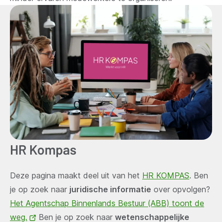
HR Kompas
Deze pagina maakt deel uit van het
HR KOMPAS
. Ben
je op zoek naar
juridische informatie
over opvolgen?
Het Agentschap Binnenlands Bestuur (ABB) toont de
weg.
(opent
Ben je op zoek naar
wetenschappelijke