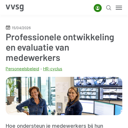
Overslaan
Account
Zoeken
Men
en
naar
de
15/04/2026
Professionele ontwikkeling
inhoud
gaan
en evaluatie van
medewerkers
Personeelsbeleid
HR-cyclus
Hoe ondersteun je medewerkers bij hun