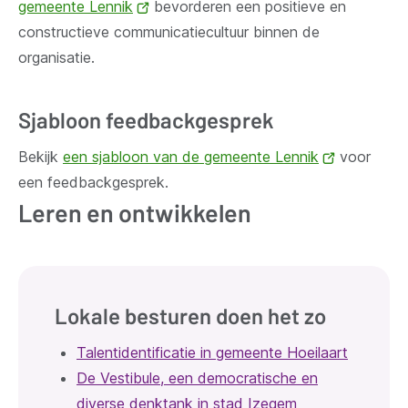
gemeente Lennik
(opent
bevorderen een positieve en
nieuw
constructieve communicatiecultuur binnen de
nieuw
venster)
organisatie.
venster)
Sjabloon feedbackgesprek
Bekijk
een sjabloon van de gemeente Lennik
(opent
voor
een feedbackgesprek.
nieuw
Leren en ontwikkelen
venster)
Lokale besturen doen het zo
Talentidentificatie in gemeente Hoeilaart
De Vestibule, een democratische en
diverse denktank in stad Izegem