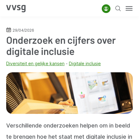
Overslaan
Account
Zoeken
Men
en
naar
de
29/04/2026
Onderzoek en cijfers over
inhoud
gaan
digitale inclusie
Diversiteit en gelijke kansen
Digitale inclusie
Verschillende onderzoeken helpen om in beeld
te brengen hoe het staat met digitale inclusie in