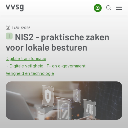
Overslaan
Account
Zoeken
Men
en
naar
de
14/01/2026
NIS2 - praktische zaken
inhoud
gaan
voor lokale besturen
Digitale transformatie
Digitale veiligheid
IT- en e-government
Veiligheid en technologie