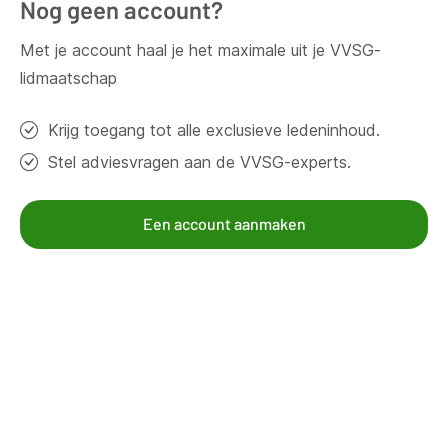
Nog geen account?
Vragen?
Met je account haal je het maximale uit je VVSG-
lidmaatschap
Contacteer ons
Krijg toegang tot alle exclusieve ledeninhoud.
Stel adviesvragen aan de VVSG-experts.
Thema's
Bestuur en organisatie
Een account aanmaken
Klimaat en duurzaamheid
Omgeving
Samenleven en beleven
Veiligheid
Werk en economie
Zorg, gezin en welzijn
Aanbod voor leden
Kennisgroepen