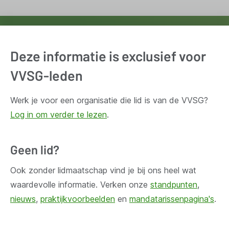
Ontvang wekelijks updates van de VVSG
Deze informatie is exclusief voor
Blijf op de hoogte van het belangrijkste nieuws voor en
door lokale besturen. Schrijf je in voor onze
VVSG-leden
nieuwsbrief.
Werk je voor een organisatie die lid is van de VVSG?
Log in om verder te lezen
.
Inschrijven
Geen lid?
Ook zonder lidmaatschap vind je bij ons heel wat
waardevolle informatie. Verken onze
standpunten
,
Huis Madou
nieuws
,
praktijkvoorbeelden
en
mandatarissenpagina's
.
Bischoffsheimlaan 1-8,
1000 Brussel