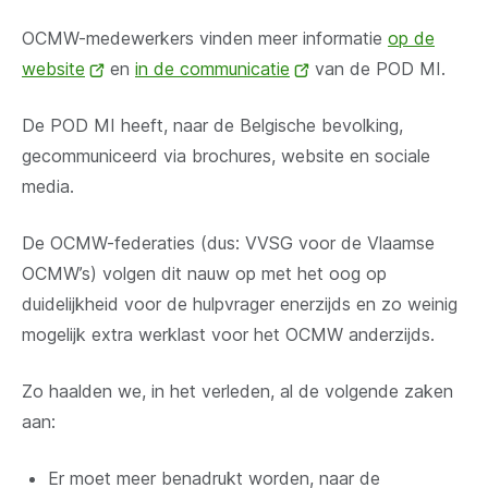
OCMW-medewerkers vinden meer informatie
op de
website
(opent
en
in de communicatie
(opent
van de POD MI.
nieuw
nieuw
De POD MI heeft, naar de Belgische bevolking,
venster)
venster)
gecommuniceerd via brochures, website en sociale
media.
De OCMW-federaties (dus: VVSG voor de Vlaamse
OCMW’s) volgen dit nauw op met het oog op
duidelijkheid voor de hulpvrager enerzijds en zo weinig
mogelijk extra werklast voor het OCMW anderzijds.
Zo haalden we, in het verleden, al de volgende zaken
aan:
Er moet meer benadrukt worden, naar de