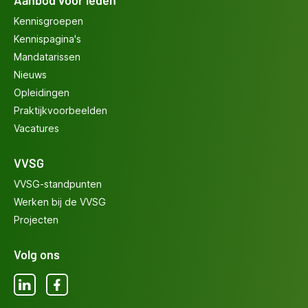
Aanbod voor leden
Kennisgroepen
Kennispagina's
Mandatarissen
Nieuws
Opleidingen
Praktijkvoorbeelden
Vacatures
VVSG
VVSG-standpunten
Werken bij de VVSG
Projecten
Volg ons
LinkedIn
Facebook