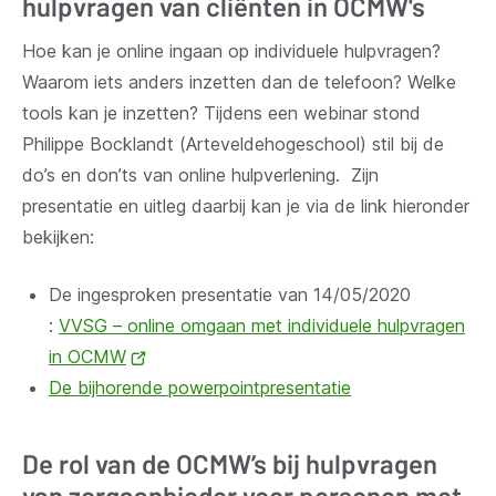
hulpvragen van cliënten in OCMW's
Hoe kan je online ingaan op individuele hulpvragen?
Waarom iets anders inzetten dan de telefoon? Welke
tools kan je inzetten? Tijdens een webinar stond
Philippe Bocklandt (Arteveldehogeschool) stil bij de
do’s en don’ts van online hulpverlening. Zijn
presentatie en uitleg daarbij kan je via de link hieronder
bekijken:
De ingesproken presentatie van 14/05/2020
:
VVSG – online omgaan met individuele hulpvragen
in OCMW
(opent
De bijhorende powerpointpresentatie
nieuw
venster)
De rol van de OCMW’s bij hulpvragen
van zorgaanbieder voor personen met