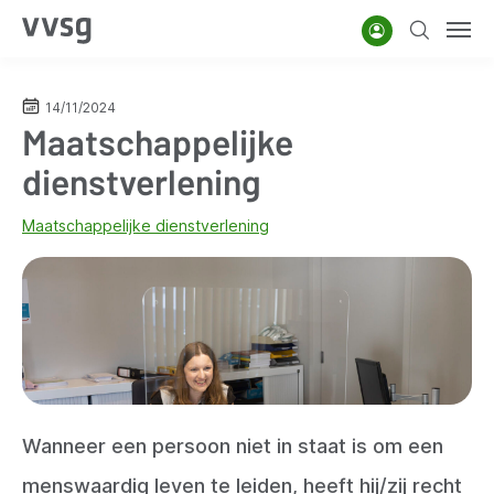
Overslaan
Account
Zoeken
Men
en
naar
de
14/11/2024
Maatschappelijke
inhoud
gaan
dienstverlening
Maatschappelijke dienstverlening
Wanneer een persoon niet in staat is om een
menswaardig leven te leiden, heeft hij/zij recht