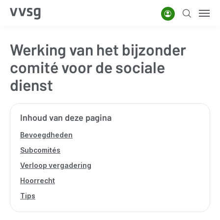
Overslaan
Account
Zoeken
Men
en
naar
Werking van het bijzonder
de
inhoud
comité voor de sociale
gaan
dienst
Inhoud van deze pagina
Bevoegdheden
Subcomités
Verloop vergadering
Hoorrecht
Tips