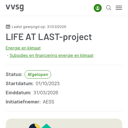
Overslaan
Account
Zoeken
Men
en
naar
Laatst gewijzigd op
31/03/2026
de
LIFE AT LAST-project
inhoud
gaan
Energie en klimaat
Subsidies en financiering energie en klimaat
Status
Afgelopen
Startdatum
01/10/2023
Einddatum
31/03/2026
Initiatiefnemer
AESS