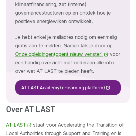
klimaatfinanciering, zet (interne)
governancestructuren op en ontdek hoe je
positieve energiewijken ontwikkelt.
Je hebt enkel je mailadres nodig om eenmalig
gratis aan te melden. Nadien klik je door op
Onze opleidingen
(opent nieuw venster)
(opent
voor
een handig overzicht met onderaan alle info
nieuw
over wat AT LAST te bieden heeft.
venster)
(opent
AT LAST Academy (e-learning platform)
nieuw
venster)
Over AT LAST
AT LAST
(opent
staat voor Accelerating the Transition of
Local Authorities through Support and Training en is
nieuw