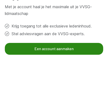
Contacteer ons
Met je account haal je het maximale uit je VVSG-
lidmaatschap
Thema's
Krijg toegang tot alle exclusieve ledeninhoud.
Bestuur en organisatie
Stel adviesvragen aan de VVSG-experts.
Klimaat en duurzaamheid
Omgeving
Samenleven en beleven
Een account aanmaken
Veiligheid
Werk en economie
Zorg, gezin en welzijn
Aanbod voor leden
Kennisgroepen
Kennispagina's
Mandatarissen
Nieuws