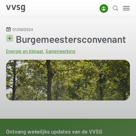
Overslaan
Account
Zoeken
Men
en
naar
de
01/08/2024
Burgemeestersconvenant
inhoud
gaan
Energie en klimaat
Samenwerking
Ontvang wekelijks updates van de VVSG