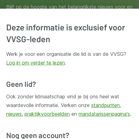
Blijf op de hoogte van het belangrijkste nieuws voor en
door lokale besturen. Schrijf je in voor onze
nieuwsbrief.
Deze informatie is exclusief voor
VVSG-leden
Inschrijven
Werk je voor een organisatie die lid is van de VVSG?
Log in om verder te lezen
.
Geen lid?
Huis Madou
Bischoffsheimlaan 1-8,
Ook zonder lidmaatschap vind je bij ons heel wat
1000 Brussel
waardevolle informatie. Verken onze
standpunten
,
nieuws
,
praktijkvoorbeelden
en
mandatarissenpagina's
.
Vragen?
Nog geen account?