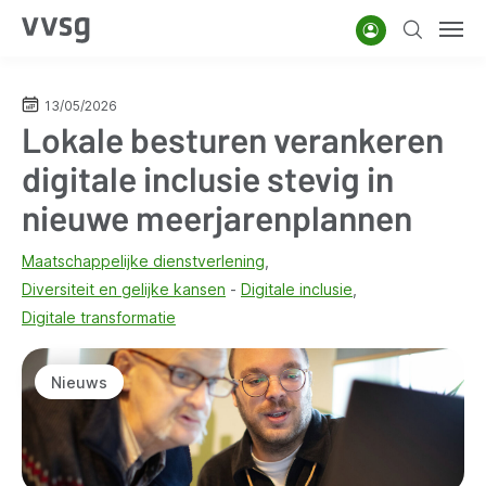
Overslaan
Account
Zoeken
Men
en
naar
de
13/05/2026
Lokale besturen verankeren
inhoud
gaan
digitale inclusie stevig in
nieuwe meerjarenplannen
Maatschappelijke dienstverlening
Diversiteit en gelijke kansen
Digitale inclusie
Digitale transformatie
Nieuws