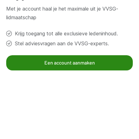
Contacteer ons
Met je account haal je het maximale uit je VVSG-
lidmaatschap
Thema's
Krijg toegang tot alle exclusieve ledeninhoud.
Bestuur en organisatie
Stel adviesvragen aan de VVSG-experts.
Klimaat en duurzaamheid
Omgeving
Samenleven en beleven
Een account aanmaken
Veiligheid
Werk en economie
Zorg, gezin en welzijn
Aanbod voor leden
Kennisgroepen
Kennispagina's
Mandatarissen
Nieuws