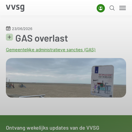
Overslaan
Account
Zoeken
Men
en
naar
de
23/06/2026
GAS overlast
inhoud
gaan
Gemeentelijke administratieve sancties (GAS)
Ontvang wekelijks updates van de VVSG