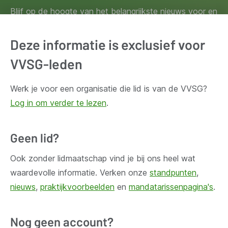
Blijf op de hoogte van het belangrijkste nieuws voor en
door lokale besturen. Schrijf je in voor onze
nieuwsbrief.
Deze informatie is exclusief voor
VVSG-leden
Inschrijven
Werk je voor een organisatie die lid is van de VVSG?
Log in om verder te lezen
.
Geen lid?
Huis Madou
Bischoffsheimlaan 1-8,
Ook zonder lidmaatschap vind je bij ons heel wat
1000 Brussel
waardevolle informatie. Verken onze
standpunten
,
nieuws
,
praktijkvoorbeelden
en
mandatarissenpagina's
.
Vragen?
Nog geen account?