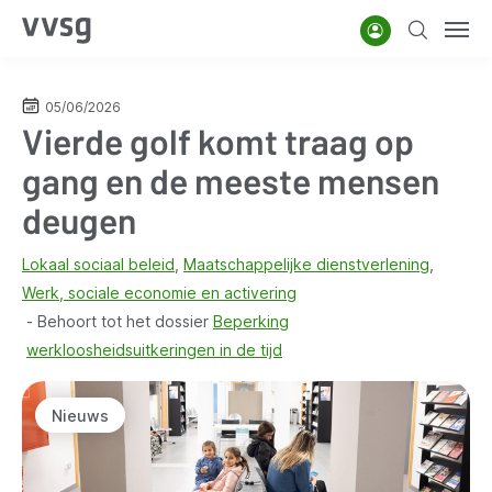
Overslaan
Account
Zoeken
Men
en
naar
de
05/06/2026
Vierde golf komt traag op
inhoud
gaan
gang en de meeste mensen
deugen
Lokaal sociaal beleid
Maatschappelijke dienstverlening
Werk, sociale economie en activering
Behoort tot het dossier
Beperking
werkloosheidsuitkeringen in de tijd
Nieuws