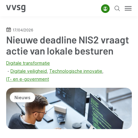
Overslaan
Account
Zoeken
Men
en
naar
de
17/04/2026
Nieuwe deadline NIS2 vraagt
inhoud
gaan
actie van lokale besturen
Digitale transformatie
Digitale veiligheid
Technologische innovatie
IT- en e-government
Nieuws