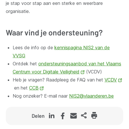
je stap voor stap aan een sterke en weerbare
organisatie.
Waar vind je ondersteuning?
Lees de info op de
kennispagina NIS2 van de
VVSG
Ontdek het
ondersteuningsaanbod van het Vlaams
Centrum voor Digitale Veiligheid
(opent
(VCDV)
Heb je vragen? Raadpleeg de FAQ van het
nieuw
VCDV
(o
en het
CCB
(opent
venster)
ni
Nog onzeker? E-mail naar
nieuw
NIS2@vlaanderen.be
ven
venster)
Delen