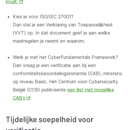
invult.
(opent
nieuw
Kies je voor ISO/IEC 27001?
venster)
Dan stel je een Verklaring van Toepasselijkheid
(VVT) op. In dat document geef je aan welke
maatregelen je neemt en waarom.
Werk je met het CyberFundamentals Framework?
Dan vraag je een verificatie aan bij een
conformiteitsbeoordelingsinstantie (CAB), minstens
op niveau Basic. Het Centrum voor Cybersecurity
België (CCB) publiceerde
een lijst met mogelijke
CAB's
(opent
.
nieuw
venster)
Tijdelijke soepelheid voor
verificatie