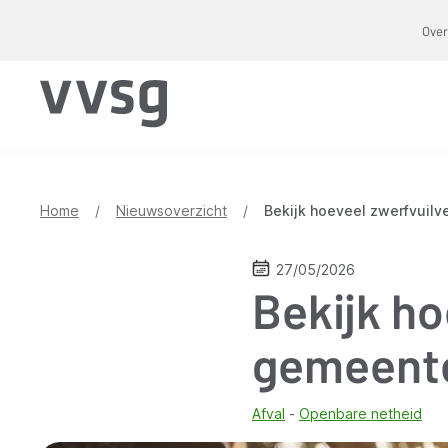
Overslaan
Over
en
naar
de
inhoud
gaan
Home
/
Nieuwsoverzicht
/
Bekijk hoeveel zwerfvuil
27/05/2026
Bekijk ho
gemeente
Afval
Openbare netheid