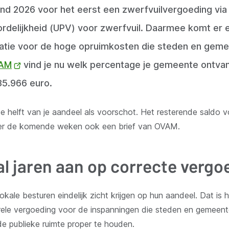
ind 2026 voor het eerst een zwerfvuilvergoeding via
delijkheid (UPV) voor zwerfvuil. Daarmee komt er ei
atie voor de hoge opruimkosten die steden en gemee
VAM
(opent
vind je nu welk percentage je gemeente ontva
35.966 euro.
nieuw
venster)
helft van je aandeel als voorschot. Het resterende saldo vol
ver de komende weken ook een brief van OVAM.
al jaren aan op correcte vergo
kale besturen eindelijk zicht krijgen op hun aandeel. Dat is h
rele vergoeding voor de inspanningen die steden en gemeen
de publieke ruimte proper te houden.