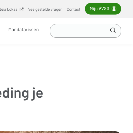
Mijn VVSG
iteia Lokaal
(opent
Veelgestelde vragen
Contact
nieuw
venster)
Zoek
Mandatarissen
in
Toepass
VVSG
ding je