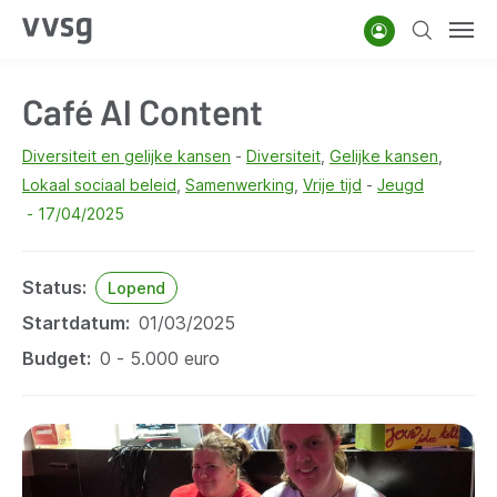
Overslaan
Account
Zoeken
Men
en
naar
Café Al Content
de
inhoud
Diversiteit en gelijke kansen
Diversiteit
Gelijke kansen
gaan
Lokaal sociaal beleid
Samenwerking
Vrije tijd
Jeugd
17/04/2025
Status
Lopend
Startdatum
01/03/2025
Budget
0 - 5.000 euro