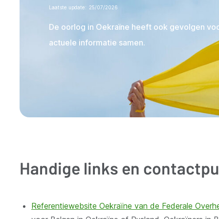
Laatste update
25/07/2026
De oorlog in Oekraïne heeft ook gevolgen voor
actuele informatie samen.
Handige links en contactp
Referentiewebsite Oekraïne van de Federale Overh