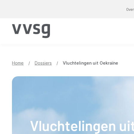
Overslaan
Over
en
naar
de
inhoud
gaan
Home
/
Dossiers
/
Vluchtelingen uit Oekraïne
Vluchtelingen ui