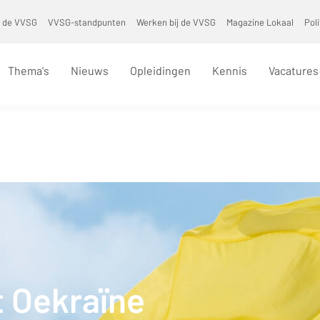
 de VVSG
VVSG-standpunten
Werken bij de VVSG
Magazine Lokaal
Pol
Thema's
Nieuws
Opleidingen
Kennis
Vacatures
t Oekraïne