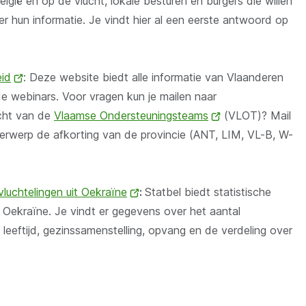
lgië en op de vlucht, lokale besturen en burgers die willen
nieuw
er hun informatie. Je vindt hier al een eerste antwoord op
venster)
id
(opent
: Deze website biedt alle informatie van Vlaanderen
de webinars. Voor vragen kun je mailen naar
nieuw
acht van de
venster)
Vlaamse Ondersteuningsteams
(opent
(VLOT)? Mail
erwerp de afkorting van de provincie (ANT, LIM, VL-B, W-
nieuw
venster)
vluchtelingen uit Oekraïne
(opent
:
Statbel biedt statistische
it Oekraïne. Je vindt er gegevens over het aantal
nieuw
, leeftijd, gezinssamenstelling, opvang en de verdeling over
venster)