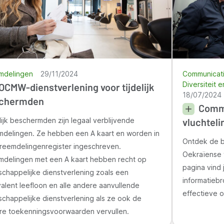
mdelingen
29/11/2024
Communicat
Diversiteit 
OCMW-dienstverlening voor tijdelijk
18/07/2024
chermden
Commu
lijk beschermden zijn legaal verblijvende
vluchteli
mdelingen. Ze hebben een A kaart en worden in
Ontdek de b
vreemdelingenregister ingeschreven.
Oekraïense 
mdelingen met een A kaart hebben recht op
pagina vind 
chappelijke dienstverlening zoals een
informatieb
alent leefloon en alle andere aanvullende
effectieve 
chappelijke dienstverlening als ze ook de
re toekenningsvoorwaarden vervullen.