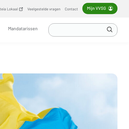
Mijn VVSG
iteia Lokaal
(opent
Veelgestelde vragen
Contact
nieuw
venster)
Zoek
Mandatarissen
in
Toepass
VVSG