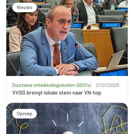
Nieuws
Duurzame ontwikkelingsdoelen (SDG's)
27/07/2026
VVSG brengt lokale stem naar VN-top
Oproep