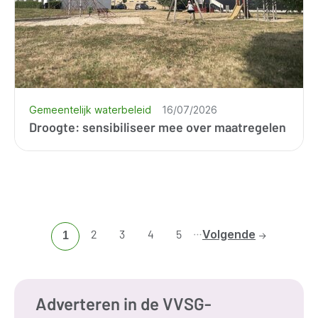
Gemeentelijk waterbeleid
16/07/2026
Droogte: sensibiliseer mee over maatregelen
…
Ga
2
Ga
3
Ga
4
Ga
5
Volgende
Huidige
1
naar
naar
naar
naar
pagina
pagina
pagina
pagina
pagina
2
3
4
5
Adverteren in de VVSG-