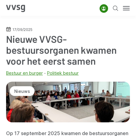
Overslaan
Account
Zoeken
Men
en
naar
de
17/09/2025
Nieuwe VVSG-
inhoud
gaan
bestuursorganen kwamen
voor het eerst samen
Bestuur en burger
Politiek bestuur
Nieuws
Op 17 september 2025 kwamen de bestuursorganen