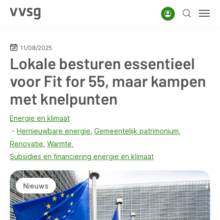
Overslaan
Account
Zoeken
Men
en
naar
de
11/08/2025
Lokale besturen essentieel
inhoud
gaan
voor Fit for 55, maar kampen
met knelpunten
Energie en klimaat
Hernieuwbare energie
Gemeentelijk patrimonium
Renovatie
Warmte
Subsidies en financiering energie en klimaat
Nieuws