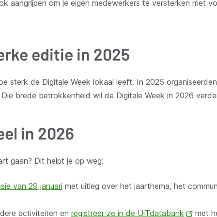
ok aangrijpen om je eigen medewerkers te versterken met vor
erke editie in 2025
oe sterk de Digitale Week lokaal leeft. In 2025 organiseer
. Die brede betrokkenheid wil de Digitale Week in 2026 verde
eel in 2026
rt gaan? Dit helpt je op weg:
sie van 29 januari
met uitleg over het jaarthema, het commun
dere activiteiten en
registreer ze in de UiTdatabank
(opent
met h