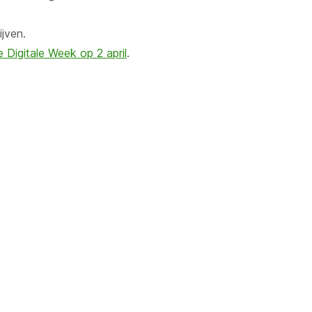
jven.
r)
e Digitale Week op 2 april
.
t
r)