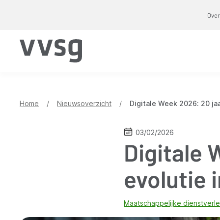
Overslaan
Over
en
naar
de
inhoud
gaan
Home
/
Nieuwsoverzicht
/
Digitale Week 2026: 20 jaar
03/02/2026
Digitale 
evolutie i
Maatschappelijke dienstverle