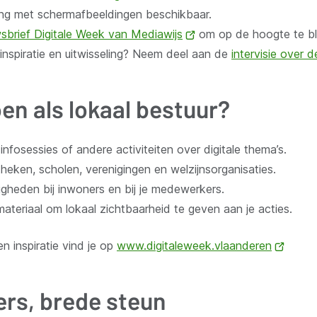
ding met schermafbeeldingen beschikbaar.
nieuw
sbrief Digitale Week van Mediawijs
(opent
om op de hoogte te bli
venste
inspiratie en uitwisseling? Neem deel aan de
nieuw
intervisie over d
venster)
en als lokaal bestuur?
nfosessies of andere activiteiten over digitale thema’s.
heken, scholen, verenigingen en welzijnsorganisaties.
digheden bij inwoners en bij je medewerkers.
teriaal om lokaal zichtbaarheid te geven aan je acties.
en inspiratie vind je op
www.digitaleweek.vlaanderen
(open
nieuw
venste
ers, brede steun