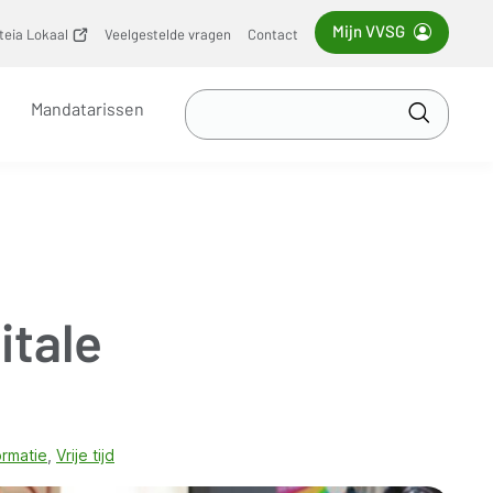
Mijn VVSG
iteia Lokaal
(opent
Veelgestelde vragen
Contact
nieuw
venster)
Zoek
Mandatarissen
in
Toepass
VVSG
itale
ormatie
Vrije tijd