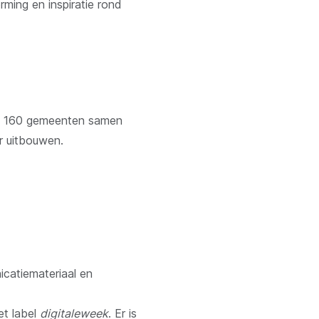
ming en inspiratie rond
den 160 gemeenten samen
r uitbouwen.
icatiemateriaal en
et label
digitaleweek
. Er is