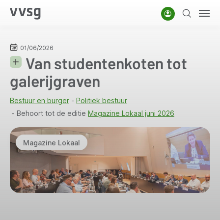
Overslaan
Account
Zoeken
Men
en
naar
de
01/06/2026
Van studentenkoten tot
inhoud
gaan
galerijgraven
Bestuur en burger
Politiek bestuur
Behoort tot de editie
Magazine Lokaal juni 2026
Magazine Lokaal