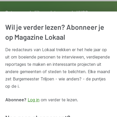
Ontvang wekelijks updates van de VVSG
Blijf op de hoogte van het belangrijkste nieuws voor en
Wil je verder lezen? Abonneer je
door lokale besturen. Schrijf je in voor onze
op Magazine Lokaal
nieuwsbrief.
De redacteurs van Lokaal trekken er het hele jaar op
Inschrijven
uit om boeiende personen te interviewen, verdiepende
reportages te maken en interessante projecten uit
andere gemeenten of steden te belichten. Elke maand
zet Burgemeester Triljoen - wie anders? - de puntjes
op de i.
Huis Madou
Bischoffsheimlaan 1-8,
Abonnee?
Log in
om verder te lezen.
1000 Brussel